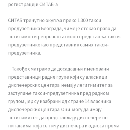
регистрацији СИТАБ-а
СИТАБ тренутно окупља преко 1.300 такси
предузетника Београда, чиме је стекао право да
легитимно и репрезентативно представља такси-
предузетнике као представник самих такси-
предузетника.
Такође сматрамо да досадашњи именовани
представници радне групе који су власници
диспечерских центара немају легитимитет за
заступање такси-предузетника пред радном
групом, јер су изабрани од стране 14 власника
диспечерских центара. Они могу да имају
легитимитет да представљају диспечере по
питањима која се тичу диспечера и односа према