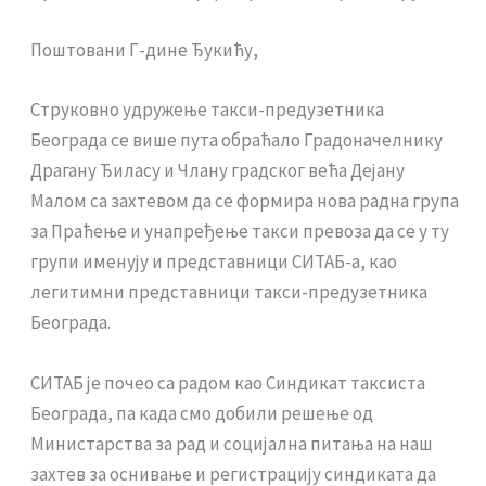
Поштовани Г-дине Ђукићу,
Струковно удружење такси-предузетника
Београда се више пута обраћало Градоначелнику
Драгану Ђиласу и Члану градског већа Дејану
Малом са захтевом да се формира нова радна група
за Праћење и унапређење такси превоза да се у ту
групи именују и представници СИТАБ-а, као
легитимни представници такси-предузетника
Београда.
СИТАБ је почео са радом као Синдикат таксиста
Београда, па када смо добили решење од
Министарства за рад и социјална питања на наш
захтев за оснивање и регистрацију синдиката да