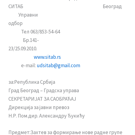
СИТАБ Београд
Управни
одбор
Тел 063/853-54-64
Бр.141-
23/25.09.2010.
www.sitab.rs
е-mail:
udsitab@gmail.com
за:Република Србија
Град Београд – Градска управа
СЕКРЕТАРИЈАТ ЗА САОБРАЋАЈ
Дирекција за јавни превоз
Н.Р. Пом.дир. Александру Ђукићу
Предмет:Захтев за формирање нове радне групе