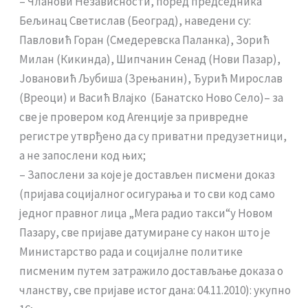
– Чланови Независности, поред председника
Бељинац Светислав (Београд), наведени су:
Павловић Горан (Смедеревска Паланка), Зорић
Милан (Кикинда), Шипчанин Сенад (Нови Пазар),
Јовановић Љубиша (Зрењанин), Ђурић Мирослав
(Вреоци) и Васић Влајко (Банатско Ново Село)– за
све је провером код Агенције за привредне
регистре утврђено да су приватни предузетници,
а не запослени код њих;
– Запослени за које је достављен писмени доказ
(пријава социјалног осигурања и то сви код само
једног правног лица „Мега радио такси“у Новом
Пазару, све пријаве датумиране су након што је
Министарство рада и социјалне политике
писменим путем затражило достављање доказа о
чланству, све пријаве истог дана: 04.11.2010): укупно