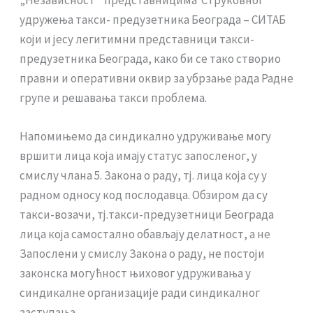
удружења такси- предузетника Београда – СИТАБ
који и јесу легитимни представници такси-
предузетника Београда, како би се тако створио
правни и оперативни оквир за убрзање рада Радне
групе и решавања такси проблема.
Напомињемо да синдикално удруживање могу
вршити лица која имају статус запосленог, у
смислу члана 5. Закона о раду, тј. лица која су у
радном односу код послодавца. Обзиром да су
такси-возачи, тј.такси-предузетници Београда
лица која самостално обављају делатност, а не
Запослени у смислу Закона о раду, не постоји
законска могућност њиховог удруживања у
синдикалне организације ради синдикалног
заступања.