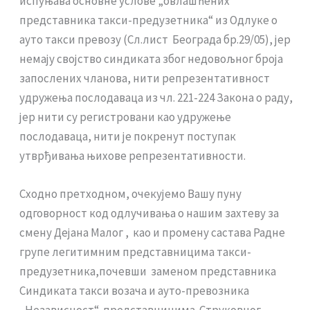
испуњава основне услове „овлашћених
представника такси-предузетника“ из Одлуке о
ауто такси превозу (Сл.лист Београда бр.29/05), јер
немају својство синдиката због недовољног броја
запослених чланова, нити репрезентативност
удружења послодаваца из чл. 221-224 Закона о раду,
јер нити су регистровани као удружење
послодаваца, нити је покренут поступак
утврђивања њихове репрезентативности.
Сходно претходном, очекујемо Вашу пуну
одговорност код одлучивања о нашим захтеву за
смену Дејана Малог , као и промену састава Радне
групе легитимним представницима такси-
предузетника,почевши заменом представника
Синдиката такси возача и ауто-превозника
„Независност“ представницима Струковног