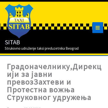
Skip
to
content
Main
SITAB
Men
Strukovno udruženje taksi preduzetnika Beograd
Градоначелнику,Дирекц
ији за јавни
превозЗахтеви и
Протестна вожња
Струковног удружења