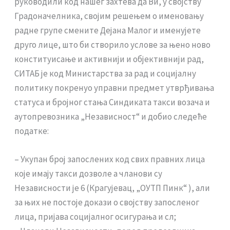
руководили код нашег захтева да Ви, у својству
Градоначелника, својим решењем о именовању
радне групе смените Дејана Малог и именујете
друго лице, што би створило услове за њено ново
конституисање и активнији и објективнији рад,
СИТАБ је код Министарства за рад и социјалну
политику покренуо управни предмет утврђивања
статуса и бројног стања Синдиката такси возача и
аутопревозника „Независност“ и добио следеће
податке:
– Укупан број запослених код свих правних лица
које имају такси дозволе а чланови су
Независности је 6 (Крагујевац, „ОУТП Пинк“ ), али
за њих не постоје докази о својству запосленог
лица, пријава социјалног осигурања и сл;