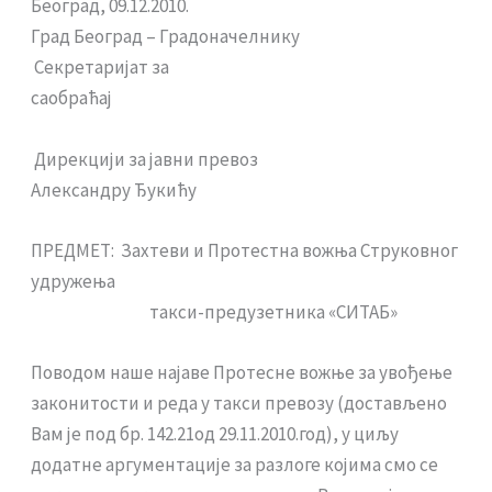
Београд, 09.12.2010.
Град Београд – Градоначелнику
Секретаријат за
саобраћај
Дирекцији за јавни превоз
Александру Ђукићу
ПРЕДМЕТ: Захтеви и Протестна вожња Струковног
удружења
такси-предузетника «СИТАБ»
Поводом наше најаве Протесне вожње за увођење
законитости и реда у такси превозу (достављено
Вам је под бр. 142.21од 29.11.2010.год), у циљу
додатне аргументације за разлоге којима смо се