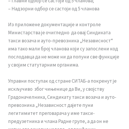
– Главни одбор се састоји од 5 чланова;
– Надзорни одбор се састоји од 5 чланова
Из приложене документације и контроле
Министарства је очигледно да овај Синдиката
такси возача и ауто-превозника „Независност“
има тако мали број чланова који су запослени код
послодавца да не може ни да попуни све функције
у својим статутарним органима.
Управни поступак од стране СИТАБ-а покренут је
искључиво због чињенице да Ви, у својству
Градоначелника, Синдикату такси возача и ауто-
превозника „Независност дајете пуни
легитимитет преговарача у име такси-
предузетника и члана Радне групе, а да он не