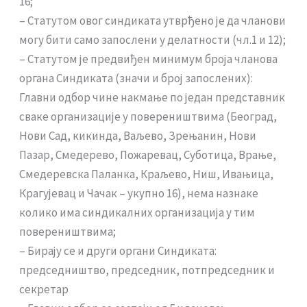
16;
– Статутом овог синдиката утврђено је да чланови
могу бити само запослени у делатности (чл.1 и 12);
– Статутом је предвиђен минимум броја чланова
органа Синдиката (значи и број запослених):
Главни одбор чине накмање по један представник
сваке организације у повереништвима (Београд,
Нови Сад, кикинда, Ваљево, Зрењанин, Нови
Пазар, Смедерево, Пожаревац, Суботица, Врање,
Смедеревска Паланка, Краљево, Ниш, Ивањица,
Крагујевац и Чачак – укупно 16), нема назнаке
колико има синдикалних организација у тим
повереништвима;
– Бирају се и други органи Синдиката:
председништво, председник, потпредседник и
секретар