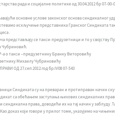
арства рада и социјалне политике од 30.04.2012 бр 07-00-0
авајући основне услове законског основа синдикалног уд
захтевамо искључење представника Гранског Синдиката та
еса .
ча представљају се такси-предузетници и то у својству 
о Чубриновић.
Р-а о такси –предузетнику Бранку Виторовићу
дузетнику Михаилу Чубриновићу
АВИ ОД 27.сеп.2012.год бр.IV08 07-543
ици Синдиката су на преваран и протиправан начин ску
ндикат са обећањем заступања њихових синдикалних прав
 синдикална права, доводећи их на тај начин у заблуду .Та
ао доказ који говори у прилог томе, указујемо на чињени