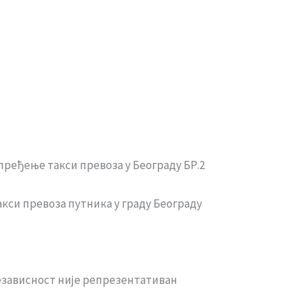
пређење такси превоза у Београду БР.2
кси превоза путника у граду Београду
езависност није репрезентативан