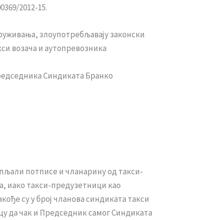
0369/2012-15.
руживања, злоупотребљавају законски
кси возача и аутопревозника
Председника Синдиката Бранко
пљали потписе и чланарину од такси-
а, иако такси-предузетници као
кође су у број чланова синдиката такси
цу да чак и Председник самог Синдиката