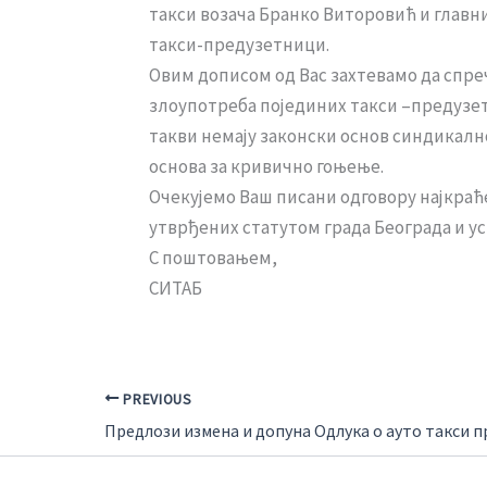
такси возача Бранко Виторовић и главни
такси-предузетници.
Овим дописом од Вас захтевамо да спре
злоупотреба појединих такси –предузет
такви немају законски основ синдикал
основа за кривично гоњење.
Очекујемо Ваш писани одговору најкраће
утврђених статутом града Београда и у
С поштовањем,
СИТАБ
PREVIOUS