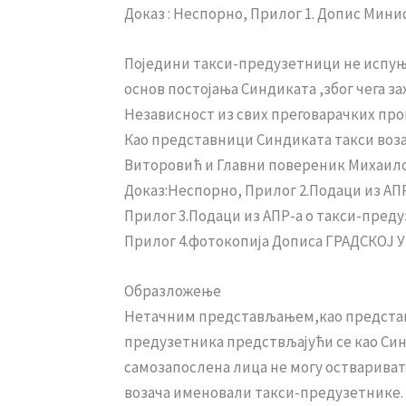
Доказ : Неспорно, Прилог 1. Допис Минист
Поједини такси-предузетници не испуњ
основ постојања Синдиката ,због чега 
Независност из свих преговарачких проц
Као представници Синдиката такси воза
Виторовић и Главни повереник Михаил
Доказ:Неспорно, Прилог 2.Подаци из АП
Прилог 3.Подаци из АПР-а о такси-пре
Прилог 4.фотокопија Дописа ГРАДСКОЈ УПР
Образложење
Нетачним представљањем,као представн
предузетника предствљајући се као Си
самозапослена лица не могу остваривати
возача именовали такси-предузетнике. К