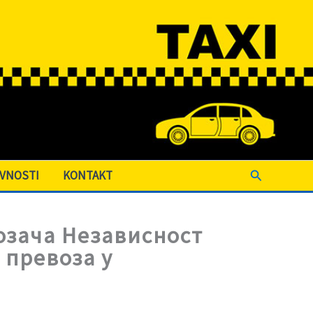
Search
IVNOSTI
KONTAKT
озача Независност
 превоза у