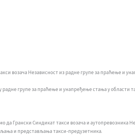
акси возача Независност из радне групе за праћење и уна
 радне групе за праћење и унапређење стања у области та
о да Грански Синдикат такси возача и аутопревозника Н
упљања и представљања такси-предузетника.