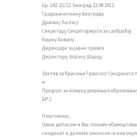
Бр. 142-22/12. Београд 22.08.2012.
Градоначелнику Београда
Драгану Ђиласу
Секретару Секретаријата за саобраћај
Бојану Бовану
Дирекцији за јавни превоз
Директору Зорану Шарцу
Захтев за брисање Гранског Синдиката т
и
Предлог за измену решења о образовању
БР.2
Поштовани,
Овим дописом и Вас поново обавештавам
синдикат и да нема законски основ ок