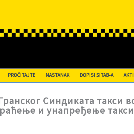
PROČITAJTE
NASTANAK
DOPISI SITAB-A
AKT
Гранског Синдиката такси в
праћење и унапређење такси