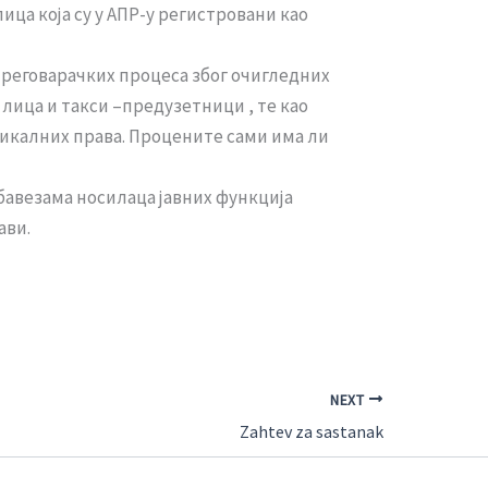
ца која су у АПР-у регистровани као
преговарачких процеса због очигледних
лица и такси –предузетници , те као
икалних права. Процените сами има ли
обавезама носилаца јавних функција
ави.
NEXT
Zahtev za sastanak