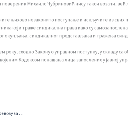
 повереник Михаило Чубриновић нису такси возачи, већ ли
чите њихово незаконито поступање и искључите из свих 
ника који траже синдикална права иако су самозапослена 
ног окупљања, синдикалног представљања и тражења синд
м року, сходно Закону о управном поступку, у складу са 
својеним Кодексом понашања лица запослених у јавној упр
Предлози измена и допуна Одлука о ауто такси превозу за радну групу